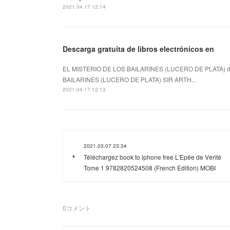
2021.04.17 12:14
Descarga gratuita de libros electrónicos en
EL MISTERIO DE LOS BAILARINES (LUCERO DE PLATA) d
BAILARINES (LUCERO DE PLATA) SIR ARTH...
2021.04.17 12:13
2021.03.07 23:34
Téléchargez book to iphone free L'Epée de Vérité
Tome 1 9782820524508 (French Edition) MOBI
0
コメント