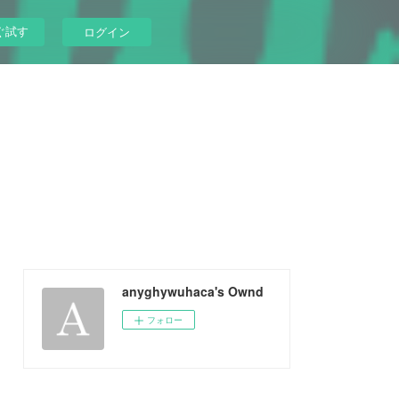
ぐ試す
ログイン
anyghywuhaca's Ownd
フォロー