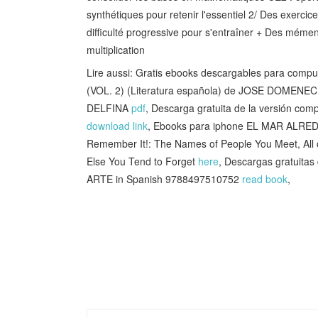
synthétiques pour retenir l'essentiel 2/ Des exerci
difficulté progressive pour s'entraîner + Des mément
multiplication
Lire aussi: Gratis ebooks descargables para 
(VOL. 2) (Literatura española) de JOSE DOM
DELFINA
pdf
, Descarga gratuita de la versión 
download link
, Ebooks para iphone EL MAR ALR
Remember It!: The Names of People You Meet, All 
Else You Tend to Forget
here
, Descargas gratuit
ARTE in Spanish 9788497510752
read book
,