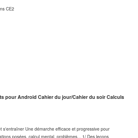
ions CE2
its pour Android Cahier du jour/Cahier du soir Calculs
 s'entraîner Une démarche efficace et progressive pour
tions posées, calcul mental, problèmes... 1/ Des leçons